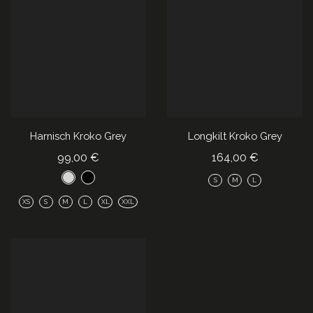
Harnisch Kroko Grey
Longkilt Kroko Grey
99,00
€
164,00
€
S
M
L
XS
S
M
L
XL
XXL