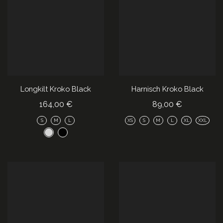
Longkilt Kroko Black
Harnisch Kroko Black
164,00
€
89,00
€
S
M
L
XS
S
M
L
XL
XXL