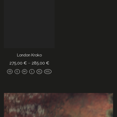
London Kroko
–
275,00
€
285,00
€
XS
S
M
L
XL
XXL